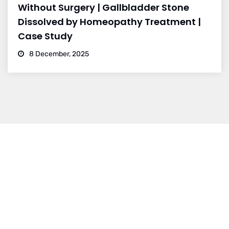
Without Surgery | Gallbladder Stone
Dissolved by Homeopathy Treatment |
Case Study
8 December, 2025
BRANCH 1
Address:
Sr. No 151/21/1, Magarpatta Rd, next to Kalika
Dairy, North Hadapsar, Hadapsar, Pune, Maharashtra
411028