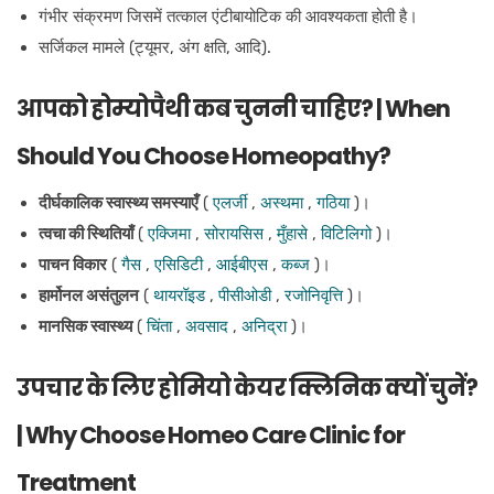
गंभीर संक्रमण जिसमें तत्काल एंटीबायोटिक की आवश्यकता होती है।
सर्जिकल मामले (ट्यूमर, अंग क्षति, आदि).
आपको होम्योपैथी कब चुननी चाहिए? | When
Should You Choose Homeopathy?
दीर्घकालिक स्वास्थ्य समस्याएँ
(
एलर्जी
,
अस्थमा
,
गठिया
)।
त्वचा की स्थितियाँ
(
एक्जिमा
,
सोरायसिस
,
मुँहासे
,
विटिलिगो
)।
पाचन विकार
(
गैस
,
एसिडिटी
,
आईबीएस
,
कब्ज
)।
हार्मोनल असंतुलन
(
थायरॉइड
,
पीसीओडी
,
रजोनिवृत्ति
)।
मानसिक स्वास्थ्य
(
चिंता
,
अवसाद
,
अनिद्रा
)।
उपचार के लिए होमियो केयर क्लिनिक क्यों चुनें?
| Why Choose Homeo Care Clinic for
Treatment