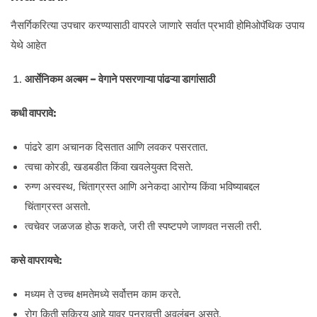
नैसर्गिकरित्या उपचार करण्यासाठी वापरले जाणारे सर्वात प्रभावी होमिओपॅथिक उपाय
येथे आहेत
आर्सेनिकम अल्बम – वेगाने पसरणाऱ्या पांढऱ्या डागांसाठी
कधी वापरावे:
पांढरे डाग अचानक दिसतात आणि लवकर पसरतात.
त्वचा कोरडी, खडबडीत किंवा खवलेयुक्त दिसते.
रुग्ण अस्वस्थ, चिंताग्रस्त आणि अनेकदा आरोग्य किंवा भविष्याबद्दल
चिंताग्रस्त असतो.
त्वचेवर जळजळ होऊ शकते, जरी ती स्पष्टपणे जाणवत नसली तरी.
कसे वापरायचे:
मध्यम ते उच्च क्षमतेमध्ये सर्वोत्तम काम करते.
रोग किती सक्रिय आहे यावर पुनरावृत्ती अवलंबून असते.