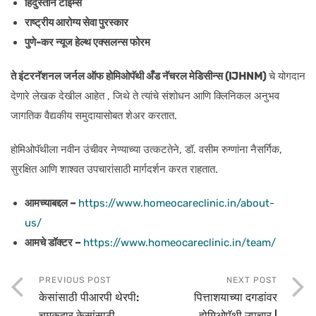
हिंदुस्तान टाईम्स
राष्ट्रीय आरोग्य सेवा पुरस्कार
पुणे-कर न्यूज हेल्थ एक्सलन्स फोरम
ते इंटरनॅशनल जर्नल ऑफ होमिओपॅथी अँड नॅचरल मेडिसीन्स (IJHNM)
चे योगदान
देणारे लेखक देखील आहेत , जिथे ते त्यांचे संशोधन आणि क्लिनिकल अनुभव
जागतिक वैद्यकीय समुदायासोबत शेअर करतात.
होमिओपॅथीला नवीन उंचीवर नेण्याच्या उत्कटतेने, डॉ. वसीम रुग्णांना नैसर्गिक,
सुरक्षित आणि शाश्वत उपचारांसाठी मार्गदर्शन करत राहतात.
आमच्याबद्दल –
https://www.homeocareclinic.in/about-
us/
आमचे डॉक्टर –
https://www.homeocareclinic.in/team/
PREVIOUS POST
NEXT POST
केसांसाठी पीआरपी थेरपी:
पित्ताशयाच्या दगडांवर
चमकदार केसांसाठी
होमिओपॅथी उपचार |