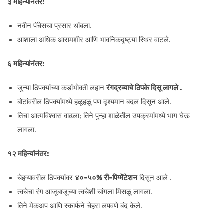
३ महिन्यांनंतर:
नवीन पॅचेसचा प्रसार थांबला.
आशाला अधिक आरामशीर आणि भावनिकदृष्ट्या स्थिर वाटले.
६ महिन्यांनंतर:
जुन्या ठिपक्यांच्या कडांभोवती लहान
रंगद्रव्याचे ठिपके दिसू लागले .
बोटांवरील ठिपक्यांमध्ये हळूहळू पण दृश्यमान बदल दिसून आले.
तिचा आत्मविश्वास वाढला; तिने पुन्हा शाळेतील उपक्रमांमध्ये भाग घेऊ
लागला.
१२ महिन्यांनंतर:
चेहऱ्यावरील ठिपक्यांवर
४०-५०% री-पिग्मेंटेशन
दिसून आले .
त्वचेचा रंग आजूबाजूच्या त्वचेशी चांगला मिसळू लागला.
तिने मेकअप आणि स्कार्फने चेहरा लपवणे बंद केले.