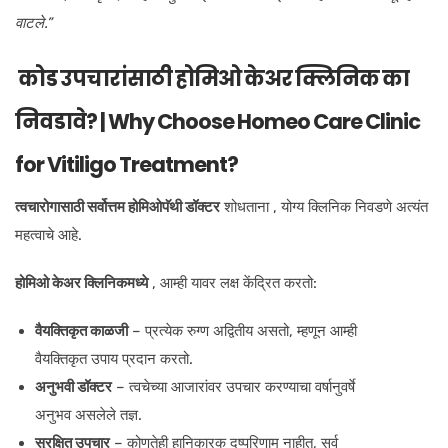
वाटले.”
कोड उपचारांसाठी होमिओ केअर क्लिनिक का
निवडावे? | Why Choose Homeo Care Clinic
for Vitiligo Treatment?
त्वचारोगासाठी सर्वोत्तम होमिओपॅथी डॉक्टर
शोधताना , योग्य क्लिनिक निवडणे अत्यंत
महत्वाचे आहे.
होमिओ केअर क्लिनिकमध्ये
, आम्ही यावर लक्ष केंद्रित करतो:
वैयक्तिकृत काळजी
– प्रत्येक रुग्ण अद्वितीय असतो, म्हणून आम्ही
वैयक्तिकृत उपाय प्रदान करतो.
अनुभवी डॉक्टर
– त्वचेच्या आजारांवर उपचार करण्याचा वर्षानुवर्षे
अनुभव असलेले तज्ञ.
सुरक्षित उपचार
– कोणतेही हानिकारक दुष्परिणाम नाहीत, सर्व