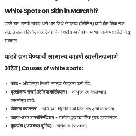
White Spots on Skin in Marathi?
पांढरे डाग म्हणजे त्वचेचे असे भाग जिथे रंगद्रव्य (मेलेनिन) कमी होते किंवा नष्ट
होते. ते लहान ठिपके, मोठे ठिपके किंवा शरीराच्या वेगवेगळ्या भागांमध्ये पसरलेले दिसू
शकतात.
पांढरे डाग येण्याची सामान्य कारणे खालीलप्रमाणे
आहेत | Causes of white spots:
कोड
– ऑटोइम्यून स्थिती ज्यामुळे रंगद्रव्य कमी होते.
बुरशीजन्य संसर्ग (टिनिया व्हर्सिकलर)
– तात्पुरते रंग बदलण्यास
कारणीभूत ठरते.
पौष्टिक कमतरता
– कॅल्शियम, व्हिटॅमिन डी किंवा बी१२ ची कमतरता.
दाहक-उत्तर हायपोपिग्मेंटेशन
– त्वचेला दुखापत किंवा पुरळ झाल्यानंतर.
कुष्ठरोग (आजकाल दुर्मिळ)
– त्वचेचा गंभीर आजार.