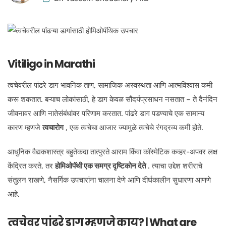
Vitiligo in Marathi
त्वचेवरील पांढरे डाग भावनिक ताण, सामाजिक अस्वस्थता आणि आत्मविश्वास कमी
करू शकतात. बऱ्याच लोकांसाठी, हे डाग केवळ सौंदर्यप्रसाधन नसतात – ते दैनंदिन
जीवनावर आणि नातेसंबंधांवर परिणाम करतात. पांढरे डाग पडण्याचे एक सामान्य
कारण म्हणजे
त्वचारोग
, एक त्वचेचा आजार ज्यामुळे त्वचेचे रंगद्रव्य कमी होते.
आधुनिक वैद्यकशास्त्र बहुतेकदा तात्पुरते आराम किंवा कॉस्मेटिक कव्हर-अपवर लक्ष
केंद्रित करते, तर
होमिओपॅथी एक समग्र दृष्टिकोन देते
. त्याचा उद्देश शरीराचे
संतुलन राखणे, नैसर्गिक उपचारांना चालना देणे आणि दीर्घकालीन सुधारणा आणणे
आहे.
त्वचेवर पांढरे डाग म्हणजे काय? | What are