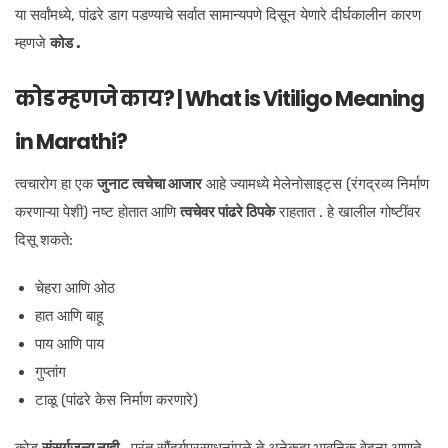
या सर्वांमध्ये, पांढरे डाग पडण्याचे सर्वात सामान्यपणे दिसून येणारे दीर्घकालीन कारण
म्हणजे
कोड .
कोड म्हणजे काय? | What is Vitiligo Meaning
in Marathi?
त्वचारोग हा एक
जुनाट त्वचेचा आजार
आहे ज्यामध्ये मेलेनोसाइट्स (रंगद्रव्य निर्माण
करणाऱ्या पेशी) नष्ट होतात आणि
त्वचेवर पांढरे ठिपके
राहतात . हे खालील गोष्टींवर
दिसू शकते:
चेहरा आणि ओठ
हात आणि बाहू
पाय आणि पाय
गुप्तांग
टाळू (पांढरे केस निर्माण करणारे)
कोड
संसर्गजन्य नाही
, परंतु सौंदर्यप्रसाधनांमुळे ते अनेकदा भावनिक वेदना आणते.