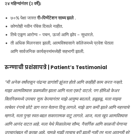
२४ महिन्यांनंतर (२ वर्षे):
७०% पेक्षा जास्त
री-पिग्मेंटेशन साध्य झाले
.
कोणतेही नवीन पॅचेस दिसले नाहीत.
तिचे एकूण आरोग्य – पचन, ऊर्जा आणि झोप – सुधारले.
ती अधिक मिलनसार झाली, आत्मविश्वासाने कॉलेजमध्ये प्रवेश घेतला
आणि सार्वजनिक कार्यक्रमांमध्येही सहभागी झाली.
रुग्णाची प्रशंसापत्रे | Patient’s Testimonial
“मी अनेक वर्षांपासून पांढऱ्या डागांशी झुंजत होतो आणि काहीही काम करत नव्हते.
माझा आत्मविश्वास डळमळीत झाला आणि मला एकटे वाटले. पण होमिओ केअर
क्लिनिकमध्ये उपचार सुरू केल्यानंतर माझे आयुष्य बदलले. हळूहळू, मला माझ्या
त्वचेवर रंगाचे छोटे डाग परत येताना दिसू लागले. माझे डाग कमी झाले आणि महत्त्वाचे
म्हणजे, मला पुन्हा स्वतःबद्दल सकारात्मक वाटू लागले. आज, मला खूप आत्मविश्वास
आणि आनंद वाटत आहे. मला येथे मिळालेल्या सौम्य, नैसर्गिक आणि काळजी घेणाऱ्या
उपचारांबद्दल मी कृतज्ञ आहे. यामुळे माझी त्वचाच बरी झाली नाही तर मला आतूनही बरे