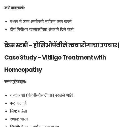
कसे वापरायचे:
मध्यम ते उच्च क्षमतेमध्ये सर्वोत्तम काम करते.
दीर्घ निरीक्षण कालावधीसह अंतराने दिले जाते.
केस स्टडी – होमिओपॅथीने त्वचारोगाचा उपचार |
Case Study – Vitiligo Treatment with
Homeopathy
रुग्ण प्रोफाइल:
नाव:
आशा (गोपनीयतेसाठी नाव बदलले आहे)
वय:
१८ वर्षे
लिंग:
महिला
स्थान:
भारत
स्थिती:
गेल्या ९ वर्षांपासून त्वचारोग