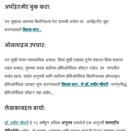
अपॉइंटमेंट बुक करा:
जर तुम्हाला आमच्या क्लिनिकला भेट द्यायची असेल तर अपॉइंटमेंट बुक
करण्यासाठी
क्लिक करा .
ऑनलाइन उपचार:
जर तुम्ही व्यस्त व्यावसायिक असाल, किंवा तुम्ही एखाद्या दुर्गम शहरात किंवा शहरात
राहत असाल, तुमच्या जवळ सर्वोत्तम होमिओपॅथिक डॉक्टर नसेल, तर जगातील
सर्वात खास, सर्वात अनुभवी आणि सर्वोत्तम होमिओपॅथिक क्लिनिकसह ऑनलाइन
होमिओपॅथिक उपचार सुरू करण्यासाठी
क्लिक करा , जे
डॉ. वसीम चौधरी
जगप्रसिद्ध
होमिओपॅथिक डॉक्टर तज्ञ आहेत.
लेखकाबद्दल
बायो:
डॉ. वसीम चौधरी
हे १६ वर्षांहून अधिक
अनुभव
असलेले एक अनुभवी
शास्त्रीय
होमिओपॅथ
आहेत , जे करुणा, अचूकता आणि समग्र काळजी घेऊन रुग्णांवर उपचार