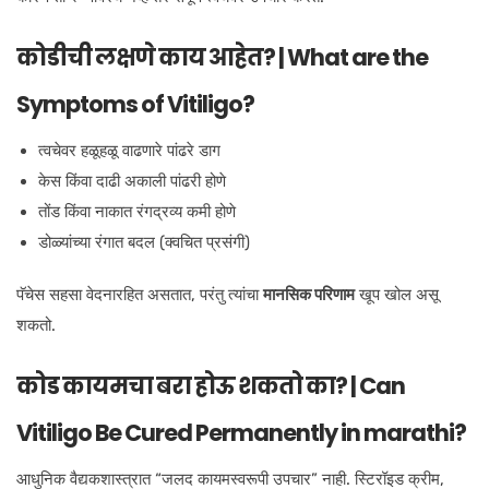
कोडीची लक्षणे काय आहेत? | What are the
Symptoms of Vitiligo?
त्वचेवर हळूहळू वाढणारे पांढरे डाग
केस किंवा दाढी अकाली पांढरी होणे
तोंड किंवा नाकात रंगद्रव्य कमी होणे
डोळ्यांच्या रंगात बदल (क्वचित प्रसंगी)
पॅचेस सहसा वेदनारहित असतात, परंतु त्यांचा
मानसिक परिणाम
खूप खोल असू
शकतो.
कोड कायमचा बरा होऊ शकतो का? | Can
Vitiligo Be Cured Permanently in marathi?
आधुनिक वैद्यकशास्त्रात “जलद कायमस्वरूपी उपचार” नाही. स्टिरॉइड क्रीम,