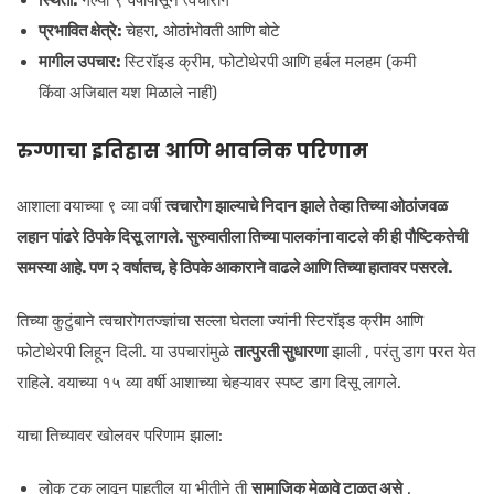
प्रभावित क्षेत्रे:
चेहरा, ओठांभोवती आणि बोटे
मागील उपचार:
स्टिरॉइड क्रीम, फोटोथेरपी आणि हर्बल मलहम (कमी
किंवा अजिबात यश मिळाले नाही)
रुग्णाचा इतिहास आणि भावनिक परिणाम
आशाला वयाच्या ९ व्या वर्षी
त्वचारोग झाल्याचे निदान झाले तेव्हा तिच्या ओठांजवळ
लहान पांढरे ठिपके दिसू लागले. सुरुवातीला तिच्या पालकांना वाटले की ही पौष्टिकतेची
समस्या आहे. पण २ वर्षातच, हे ठिपके आकाराने वाढले आणि तिच्या हातावर पसरले.
तिच्या कुटुंबाने त्वचारोगतज्ज्ञांचा सल्ला घेतला ज्यांनी स्टिरॉइड क्रीम आणि
फोटोथेरपी लिहून दिली. या उपचारांमुळे
तात्पुरती सुधारणा
झाली , परंतु डाग परत येत
राहिले. वयाच्या १५ व्या वर्षी आशाच्या चेहऱ्यावर स्पष्ट डाग दिसू लागले.
याचा तिच्यावर खोलवर परिणाम झाला:
लोक टक लावून पाहतील या भीतीने ती
सामाजिक मेळावे टाळत असे
.