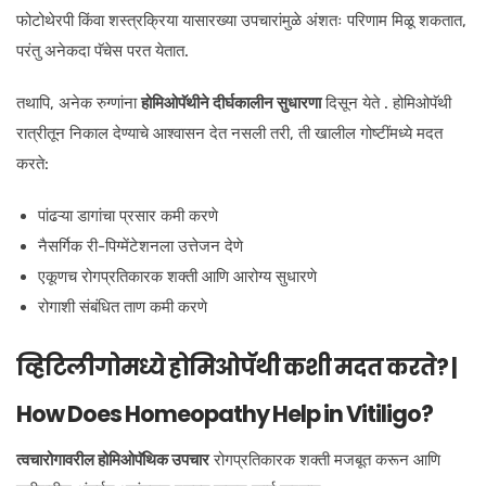
फोटोथेरपी किंवा शस्त्रक्रिया यासारख्या उपचारांमुळे अंशतः परिणाम मिळू शकतात,
परंतु अनेकदा पॅचेस परत येतात.
तथापि, अनेक रुग्णांना
होमिओपॅथीने दीर्घकालीन सुधारणा
दिसून येते . होमिओपॅथी
रात्रीतून निकाल देण्याचे आश्वासन देत नसली तरी, ती खालील गोष्टींमध्ये मदत
करते:
पांढऱ्या डागांचा प्रसार कमी करणे
नैसर्गिक री-पिग्मेंटेशनला उत्तेजन देणे
एकूणच रोगप्रतिकारक शक्ती आणि आरोग्य सुधारणे
रोगाशी संबंधित ताण कमी करणे
व्हिटिलीगोमध्ये होमिओपॅथी कशी मदत करते? |
How Does Homeopathy Help in Vitiligo?
त्वचारोगावरील होमिओपॅथिक उपचार
रोगप्रतिकारक शक्ती मजबूत करून आणि