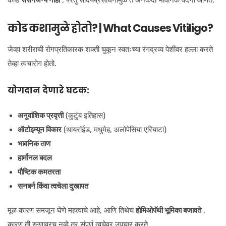
कोड कशामुळे होतो? | What Causes Vitiligo?
जेव्हा शरीराची रोगप्रतिकारक शक्ती चुकून स्वतःच्या रंगद्रव्य पेशींवर हल्ला करते
तेव्हा त्वचारोग होतो.
योगदान देणारे घटक:
अनुवांशिक प्रवृत्ती
(कुटुंब इतिहास)
ऑटोइम्यून विकार
(थायरॉईड, मधुमेह, अलोपेसिया एरियाटा)
भावनिक ताण
हार्मोनल बदल
पौष्टिक कमतरता
सनबर्न किंवा त्वचेला दुखापत
मूळ कारण समजून घेणे महत्वाचे आहे, आणि तिथेच
होमिओपॅथी भूमिका बजावते
,
कारण ती रुग्णावरच नव्हे तर संपूर्ण त्वचेवर उपचार करते.