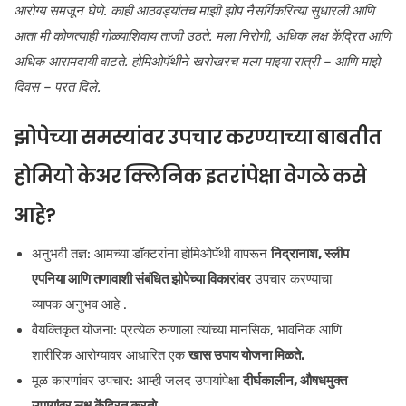
आरोग्य समजून घेणे. काही आठवड्यांतच माझी झोप नैसर्गिकरित्या सुधारली आणि
आता मी कोणत्याही गोळ्याशिवाय ताजी उठते. मला निरोगी, अधिक लक्ष केंद्रित आणि
अधिक आरामदायी वाटते. होमिओपॅथीने खरोखरच मला माझ्या रात्री – आणि माझे
दिवस – परत दिले.
झोपेच्या समस्यांवर उपचार करण्याच्या बाबतीत
होमियो केअर क्लिनिक इतरांपेक्षा वेगळे कसे
आहे?
अनुभवी तज्ञ: आमच्या डॉक्टरांना होमिओपॅथी वापरून
निद्रानाश, स्लीप
एपनिया आणि तणावाशी संबंधित झोपेच्या विकारांवर
उपचार करण्याचा
व्यापक अनुभव आहे .
वैयक्तिकृत योजना: प्रत्येक रुग्णाला त्यांच्या मानसिक, भावनिक आणि
शारीरिक आरोग्यावर आधारित एक
खास उपाय योजना मिळते.
मूळ कारणांवर उपचार: आम्ही जलद उपायांपेक्षा
दीर्घकालीन, औषधमुक्त
उपायांवर लक्ष केंद्रित करतो.