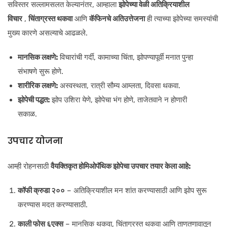
सविस्तर सल्लामसलत केल्यानंतर, आम्हाला
झोपेच्या वेळी अतिक्रियाशील
विचार
,
चिंताग्रस्त थकवा
आणि
कॅफिनचे अतिउत्तेजना
ही त्याच्या झोपेच्या समस्यांची
मुख्य कारणे असल्याचे आढळले.
मानसिक लक्षणे:
विचारांची गर्दी, कामाच्या चिंता, झोपण्यापूर्वी मनात पुन्हा
संभाषणे सुरू होणे.
शारीरिक लक्षणे:
अस्वस्थता, रात्री सौम्य आम्लता, दिवसा थकवा.
झोपेची पद्धत:
झोप उशिरा येणे, झोपेचा भंग होणे, ताजेतवाने न होणारी
सकाळ.
उपचार योजना
आम्ही रोहनसाठी
वैयक्तिकृत होमिओपॅथिक झोपेचा उपचार तयार केला आहे:
कॉफी क्रुडा २००
– अतिक्रियाशील मन शांत करण्यासाठी आणि झोप सुरू
करण्यास मदत करण्यासाठी.
काली फोस ६एक्स
– मानसिक थकवा, चिंताग्रस्त थकवा आणि ताणतणावातून