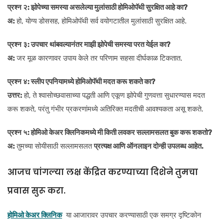
प्रश्न २: झोपेच्या समस्या असलेल्या मुलांसाठी होमिओपॅथी सुरक्षित आहे का?
अ:
हो, योग्य डोससह, होमिओपॅथी सर्व वयोगटातील मुलांसाठी सुरक्षित आहे.
प्रश्न ३: उपचार थांबवल्यानंतर माझी झोपेची समस्या परत येईल का?
अ:
जर मूळ कारणावर उपाय केले तर परिणाम सहसा दीर्घकाळ टिकतात.
प्रश्न ४: स्लीप एपनियामध्ये होमिओपॅथी मदत करू शकते का?
उत्तर:
हो, ते श्वासोच्छवासाच्या पद्धती आणि एकूण झोपेची गुणवत्ता सुधारण्यास मदत
करू शकते, परंतु गंभीर प्रकरणांमध्ये अतिरिक्त मदतीची आवश्यकता असू शकते.
प्रश्न ५: होमिओ केअर क्लिनिकमध्ये मी किती लवकर सल्लामसलत बुक करू शकतो?
अ:
तुमच्या सोयीसाठी सल्लामसलत
प्रत्यक्ष आणि ऑनलाइन दोन्ही उपलब्ध आहेत.
आजच चांगल्या लक्ष केंद्रित करण्याच्या दिशेने तुमचा
प्रवास सुरू करा.
होमिओ केअर क्लिनिक
या आजारावर उपचार करण्यासाठी एक समग्र दृष्टिकोन