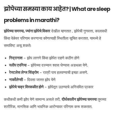
झोपेच्या समस्या काय आहेत? | What are sleep
problems in marathi?
झोपेच्या समस्या, ज्यांना झोपेचे विकार
देखील म्हणतात , झोपेची गुणवत्ता, कालावधी
किंवा वेळेवर परिणाम करणाऱ्या कोणत्याही स्थितीला सूचित करतात. यामध्ये हे
समाविष्ट असू शकते:
निद्रानाश
– झोप लागणे किंवा झोपेत राहणे कठीण होणे
स्लीप एपनिया
– झोपेच्या दरम्यान श्वास घेण्यास अडथळा येणे.
रेस्टलेस लेग्ज सिंड्रोम
– रात्री पाय हलवण्याची इच्छा असणे.
नार्कोलेप्सी
– दिवसा जास्त झोप येणे
झोपेचे चक्र विस्कळीत होणे
– झोपेतून उठण्याचे अनियमित प्रकार
कधीकधी कमी झोप येणे सामान्य असले तरी,
दीर्घकालीन झोपेच्या समस्या
तुमच्या
शारीरिक, मानसिक आणि भावनिक आरोग्यावर परिणाम करू शकतात.