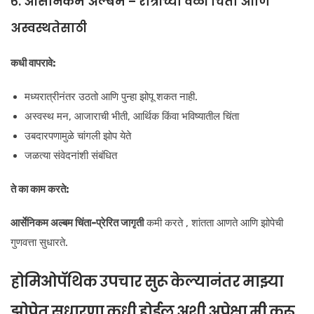
६. आर्सेनिकम अल्बम – रात्रीच्या वेळी चिंता आणि
अस्वस्थतेसाठी
कधी वापरावे:
मध्यरात्रीनंतर उठतो आणि पुन्हा झोपू शकत नाही.
अस्वस्थ मन, आजाराची भीती, आर्थिक किंवा भविष्यातील चिंता
उबदारपणामुळे चांगली झोप येते
जळत्या संवेदनांशी संबंधित
ते का काम करते:
आर्सेनिकम अल्बम
चिंता-प्रेरित जागृती
कमी करते , शांतता आणते आणि झोपेची
गुणवत्ता सुधारते.
होमिओपॅथिक उपचार सुरू केल्यानंतर माझ्या
झोपेत सुधारणा कधी होईल अशी अपेक्षा मी करू