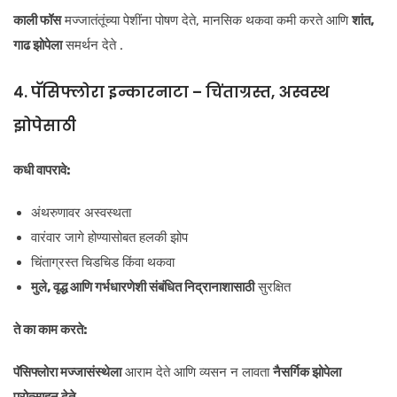
काली फॉस
मज्जातंतूंच्या पेशींना पोषण देते, मानसिक थकवा कमी करते आणि
शांत,
गाढ झोपेला
समर्थन देते .
४. पॅसिफ्लोरा इन्कारनाटा – चिंताग्रस्त, अस्वस्थ
झोपेसाठी
कधी वापरावे:
अंथरुणावर अस्वस्थता
वारंवार जागे होण्यासोबत हलकी झोप
चिंताग्रस्त चिडचिड किंवा थकवा
मुले, वृद्ध आणि गर्भधारणेशी संबंधित निद्रानाशासाठी
सुरक्षित
ते का काम करते:
पॅसिफ्लोरा
मज्जासंस्थेला
आराम देते आणि व्यसन न लावता
नैसर्गिक झोपेला
प्रोत्साहन देते.