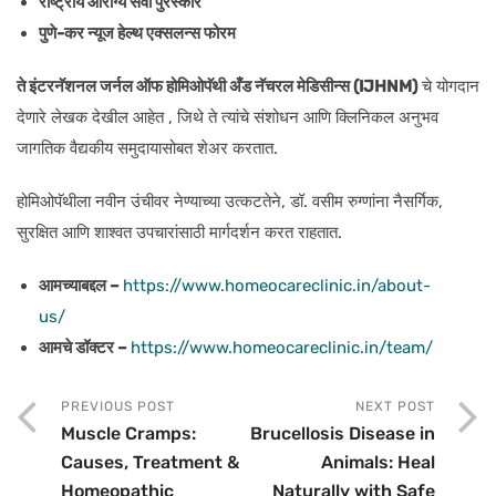
राष्ट्रीय आरोग्य सेवा पुरस्कार
पुणे-कर न्यूज हेल्थ एक्सलन्स फोरम
ते इंटरनॅशनल जर्नल ऑफ होमिओपॅथी अँड नॅचरल मेडिसीन्स (IJHNM)
चे योगदान
देणारे लेखक देखील आहेत , जिथे ते त्यांचे संशोधन आणि क्लिनिकल अनुभव
जागतिक वैद्यकीय समुदायासोबत शेअर करतात.
होमिओपॅथीला नवीन उंचीवर नेण्याच्या उत्कटतेने, डॉ. वसीम रुग्णांना नैसर्गिक,
सुरक्षित आणि शाश्वत उपचारांसाठी मार्गदर्शन करत राहतात.
आमच्याबद्दल –
https://www.homeocareclinic.in/about-
us/
आमचे डॉक्टर –
https://www.homeocareclinic.in/team/
PREVIOUS POST
NEXT POST
Muscle Cramps:
Brucellosis Disease in
Causes, Treatment &
Animals: Heal
Homeopathic
Naturally with Safe