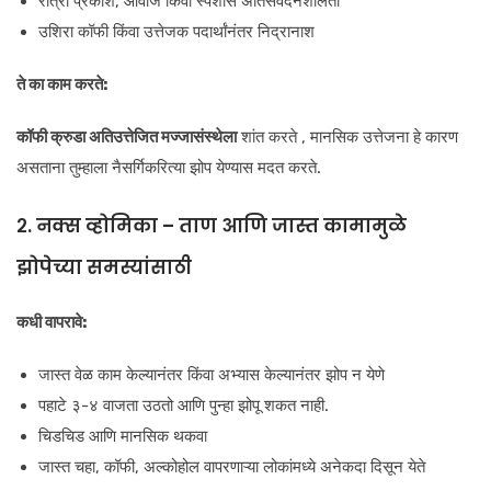
रात्री प्रकाश, आवाज किंवा स्पर्शास अतिसंवेदनशीलता
उशिरा कॉफी किंवा उत्तेजक पदार्थांनंतर निद्रानाश
ते का काम करते:
कॉफी क्रुडा
अतिउत्तेजित मज्जासंस्थेला
शांत करते , मानसिक उत्तेजना हे कारण
असताना तुम्हाला नैसर्गिकरित्या झोप येण्यास मदत करते.
२. नक्स व्होमिका – ताण आणि जास्त कामामुळे
झोपेच्या समस्यांसाठी
कधी वापरावे:
जास्त वेळ काम केल्यानंतर किंवा अभ्यास केल्यानंतर झोप न येणे
पहाटे ३-४ वाजता उठतो आणि पुन्हा झोपू शकत नाही.
चिडचिड आणि मानसिक थकवा
जास्त चहा, कॉफी, अल्कोहोल वापरणाऱ्या लोकांमध्ये अनेकदा दिसून येते