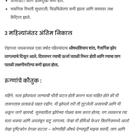
अ‍ॅसिडिटी आणि डोकेदुखी कमी होते.
भावनिक स्थिती सुधारली; चिडचिडेपणा कमी झाला आणि कामावर लक्ष
केंद्रित झाले.
३ महिन्यांनंतर अंतिम निकाल
रोहनला जवळजवळ एका वर्षात पहिल्यांदाच
औषधांशिवाय शांत, नैसर्गिक झोप
लागल्याचे दिसून आले. दिवसभर त्याची ऊर्जा पातळी स्थिर होती आणि त्याचा ताण
पातळी लक्षणीयरीत्या कमी झाला होता.
रुग्णांचे कौतुक
:
महिने, मला झोपायला जाण्याची भीती वाटत होती कारण मला माहित होते की मी
तासनतास छताकडे पाहत राहीन. मी झोपलो तरी ती तुटलेली असायची आणि मी
थकून जागे व्हायचो. सुरुवातीला झोपेच्या गोळ्या काम करत होत्या, पण लवकरच त्या
मला थकवा आणि अवलंबून वाटू लागल्या. जेव्हा मी होमिओ केअर क्लिनिकमध्ये आलो
तेव्हा दृष्टिकोन वेगळा वाटला – कोणतीही औषधे देण्यापूर्वी माझ्या सवयी, ताण आणि