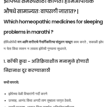
झोपेच्या समस्येसाठी कोणती होमिओपॅथिक
औषधे सामान्यतः वापरली जातात? |
Which homeopathic medicines for sleeping
problems in marathi ?
होमिओपॅथी
मन आणि शरीराचे नैसर्गिकरित्या संतुलन साधून
काम करते , सकाळी झोप
न येता किंवा व्यसन न लावता झोपेची गुणवत्ता सुधारते.
१. कॉफी क्रुडा – अतिक्रियाशील मनामुळे होणारी
निद्रानाश दूर करण्यासाठी
कधी वापरावे:
झोपेच्या वेळी विचारांनी गर्दी करणे
उत्साह, आनंद किंवा अगदी ताण तुम्हाला जागृत ठेवतो.