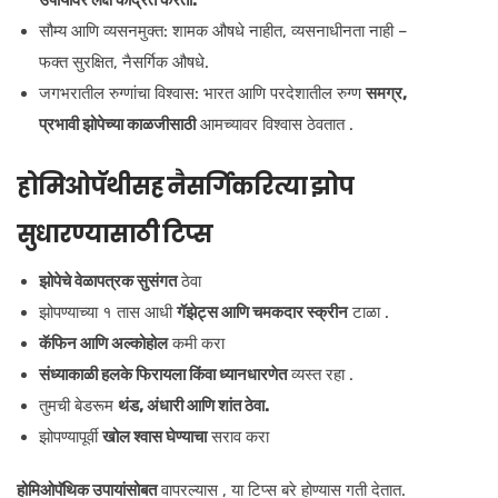
सौम्य आणि व्यसनमुक्त: शामक औषधे नाहीत, व्यसनाधीनता नाही –
फक्त सुरक्षित, नैसर्गिक औषधे.
जगभरातील रुग्णांचा विश्वास: भारत आणि परदेशातील रुग्ण
समग्र,
प्रभावी झोपेच्या काळजीसाठी
आमच्यावर विश्वास ठेवतात .
होमिओपॅथीसह नैसर्गिकरित्या झोप
सुधारण्यासाठी टिप्स
झोपेचे वेळापत्रक सुसंगत
ठेवा
झोपण्याच्या १ तास आधी
गॅझेट्स आणि चमकदार स्क्रीन
टाळा .
कॅफिन आणि अल्कोहोल
कमी करा
संध्याकाळी हलके फिरायला किंवा ध्यानधारणेत
व्यस्त रहा .
तुमची बेडरूम
थंड, अंधारी आणि शांत ठेवा.
झोपण्यापूर्वी
खोल श्वास घेण्याचा
सराव करा
होमिओपॅथिक उपायांसोबत
वापरल्यास , या टिप्स बरे होण्यास गती देतात.