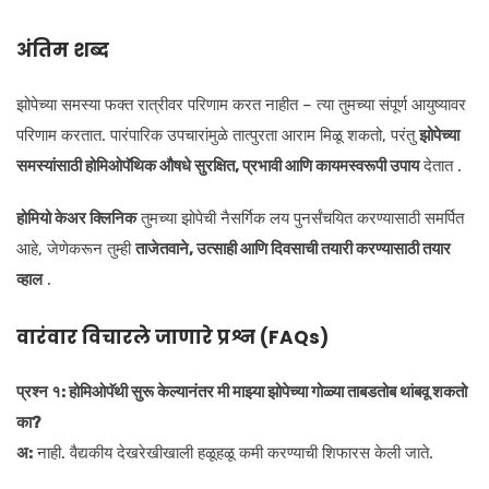
अंतिम शब्द
झोपेच्या समस्या फक्त रात्रीवर परिणाम करत नाहीत – त्या तुमच्या संपूर्ण आयुष्यावर
परिणाम करतात. पारंपारिक उपचारांमुळे तात्पुरता आराम मिळू शकतो, परंतु
झोपेच्या
समस्यांसाठी होमिओपॅथिक औषधे
सुरक्षित, प्रभावी आणि कायमस्वरूपी उपाय
देतात .
होमियो केअर क्लिनिक
तुमच्या झोपेची नैसर्गिक लय पुनर्संचयित करण्यासाठी समर्पित
आहे, जेणेकरून तुम्ही
ताजेतवाने, उत्साही आणि दिवसाची तयारी करण्यासाठी तयार
व्हाल
.
वारंवार विचारले जाणारे प्रश्न (FAQs)
प्रश्न १: होमिओपॅथी सुरू केल्यानंतर मी माझ्या झोपेच्या गोळ्या ताबडतोब थांबवू शकतो
का?
अ:
नाही. वैद्यकीय देखरेखीखाली हळूहळू कमी करण्याची शिफारस केली जाते.