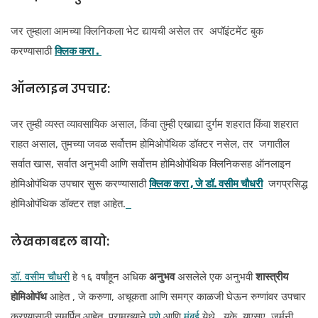
जर तुम्हाला आमच्या क्लिनिकला भेट द्यायची असेल तर अपॉइंटमेंट बुक
करण्यासाठी
क्लिक करा .
ऑनलाइन उपचार:
जर तुम्ही व्यस्त व्यावसायिक असाल, किंवा तुम्ही एखाद्या दुर्गम शहरात किंवा शहरात
राहत असाल, तुमच्या जवळ सर्वोत्तम होमिओपॅथिक डॉक्टर नसेल, तर जगातील
सर्वात खास, सर्वात अनुभवी आणि सर्वोत्तम होमिओपॅथिक क्लिनिकसह ऑनलाइन
होमिओपॅथिक उपचार सुरू करण्यासाठी
क्लिक करा , जे
डॉ. वसीम चौधरी
जगप्रसिद्ध
होमिओपॅथिक डॉक्टर तज्ञ आहेत.
लेखकाबद्दल
बायो:
डॉ. वसीम चौधरी
हे १६ वर्षांहून अधिक
अनुभव
असलेले एक अनुभवी
शास्त्रीय
होमिओपॅथ
आहेत , जे करुणा, अचूकता आणि समग्र काळजी घेऊन रुग्णांवर उपचार
करण्यासाठी समर्पित आहेत. प्रामुख्याने
पुणे
आणि
मुंबई
येथे , यूके, यूएसए, जर्मनी,