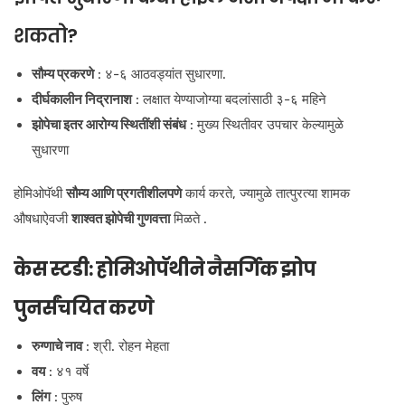
शकतो?
सौम्य प्रकरणे
: ४-६ आठवड्यांत सुधारणा.
दीर्घकालीन निद्रानाश
: लक्षात येण्याजोग्या बदलांसाठी ३-६ महिने
झोपेचा इतर आरोग्य स्थितींशी संबंध
: मुख्य स्थितीवर उपचार केल्यामुळे
सुधारणा
होमिओपॅथी
सौम्य आणि प्रगतीशीलपणे
कार्य करते, ज्यामुळे तात्पुरत्या शामक
औषधाऐवजी
शाश्वत झोपेची गुणवत्ता
मिळते .
केस स्टडी: होमिओपॅथीने नैसर्गिक झोप
पुनर्संचयित करणे
रुग्णाचे नाव
: श्री. रोहन मेहता
वय
: ४१ वर्षे
लिंग
: पुरुष