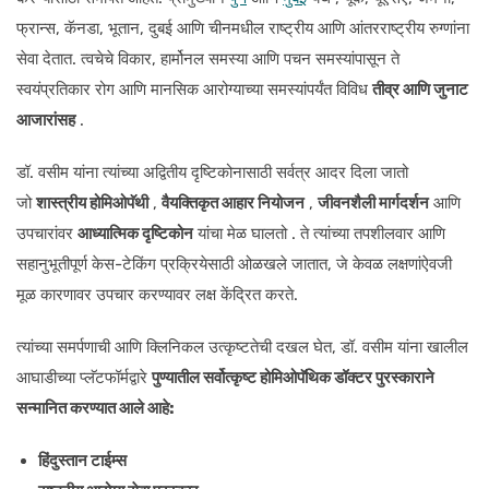
फ्रान्स, कॅनडा, भूतान, दुबई आणि चीनमधील राष्ट्रीय आणि आंतरराष्ट्रीय रुग्णांना
सेवा देतात. त्वचेचे विकार, हार्मोनल समस्या आणि पचन समस्यांपासून ते
स्वयंप्रतिकार रोग आणि मानसिक आरोग्याच्या समस्यांपर्यंत विविध
तीव्र आणि जुनाट
आजारांसह
.
डॉ. वसीम यांना त्यांच्या अद्वितीय दृष्टिकोनासाठी सर्वत्र आदर दिला जातो
जो
शास्त्रीय होमिओपॅथी
,
वैयक्तिकृत आहार नियोजन
,
जीवनशैली मार्गदर्शन
आणि
उपचारांवर
आध्यात्मिक दृष्टिकोन
यांचा मेळ घालतो . ते त्यांच्या तपशीलवार आणि
सहानुभूतीपूर्ण केस-टेकिंग प्रक्रियेसाठी ओळखले जातात, जे केवळ लक्षणांऐवजी
मूळ कारणावर उपचार करण्यावर लक्ष केंद्रित करते.
त्यांच्या समर्पणाची आणि क्लिनिकल उत्कृष्टतेची दखल घेत, डॉ. वसीम यांना खालील
आघाडीच्या प्लॅटफॉर्मद्वारे
पुण्यातील सर्वोत्कृष्ट होमिओपॅथिक डॉक्टर पुरस्काराने
सन्मानित करण्यात आले आहे:
हिंदुस्तान टाईम्स