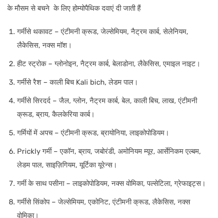
के मौसम से बचने के लिए होम्योपैथिक दवाएं दी जाती हैं
गर्मीसे थकावट – एंटीमनी क्रूड, जेल्सेमियम, नैट्रम कार्ब, सेलेनियम,
लैकेसिस, नक्स मॉश।
हीट स्ट्रोक – ग्लोनोइन, नैट्रम कार्ब, बेलाडोना, लैकेसिस, एमाइल नाइट।
गर्मीसे रैश – काली बिच Kali bich, लेडम पाल।
गर्मीसे सिरदर्द – जैल, ग्लोन, नैट्रम कार्ब, बेल, काली बिच, लाख, एंटीमनी
क्रूड, ब्राय, कैलकेरिया कार्ब।
गर्मियों में अपच – एंटीमनी क्रूड, ब्रायोनिया, लाइकोपोडियम।
Prickly गर्मी – एकॉन, ब्राय, जबोरंडी, अमोनियम म्यूर, आर्सेनिकम एल्बम,
लेडम पाल, साइज़िगियम, यूर्टिका यूरेन्स।
गर्मी के साथ पसीना – लाइकोपोडियम, नक्स वोमिका, पल्सेटिला, ग्रेफाइट्स।
गर्मीसे सिंकोप – जेल्सेमियम, एकोनिट, एंटीमनी क्रूड, लैकेसिस, नक्स
वोमिका।